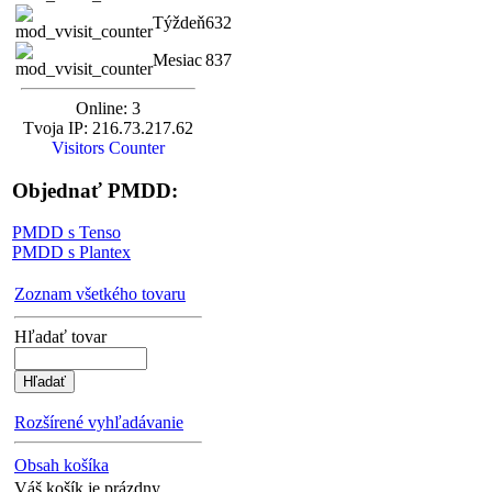
Týždeň
632
Mesiac
837
Online: 3
Tvoja IP: 216.73.217.62
Visitors Counter
Objednať PMDD:
PMDD s Tenso
PMDD s Plantex
Zoznam všetkého tovaru
Hľadať tovar
Rozšírené vyhľadávanie
Obsah košíka
Váš košík je prázdny