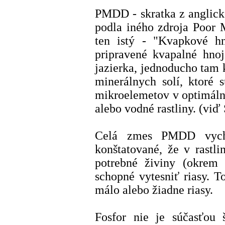
PMDD - skratka z anglick
podla iného zdroja Poor
ten istý - "Kvapkové 
pripravené kvapalné hnoj
jazierka, jednoducho tam 
minerálnych solí, ktoré 
mikroelemetov v optimáln
alebo vodné rastliny. (vi
Celá zmes PMDD vychá
konštatované, že v rastl
potrebné živiny (okrem f
schopné vytesniť riasy. T
málo alebo žiadne riasy.
Fosfor nie je súčasťou š