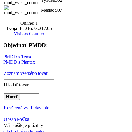
Týždeň
302
Mesiac
507
Online: 1
Tvoja IP: 216.73.217.95
Visitors Counter
Objednať PMDD:
PMDD s Tenso
PMDD s Plantex
Zoznam všetkého tovaru
Hľadať tovar
Rozšírené vyhľadávanie
Obsah košíka
Váš košík je prázdny
Obchodné podmienky