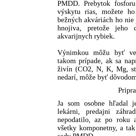
PMDD. Prebytok fosforu
výskytu rias, možete h
bežných akváriách ho nie
hnojiva, pretože jeho
akvarijnych rybiek.
Výnimkou môžu byť veľ
takom prípade, ak sa nap
živín (CO2, N, K, Mg, st
nedarí, môže byť dôvodom 
Pripra
Ja som osobne hľadal je
lekárni, predajni záhr
nepodatilo, az po roku 
všetky komponetny, a ta
sady PMDD.