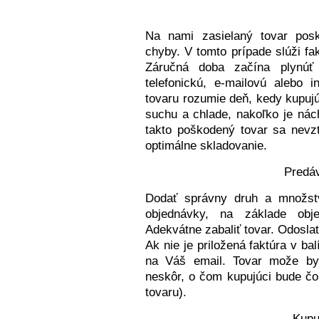
Na nami zasielaný tovar pos
chyby. V tomto prípade slúži fa
Záručná doba začína plynúť 
telefonickú, e-mailovú alebo 
tovaru rozumie deň, kedy kupujú
suchu a chlade, nakoľko je nác
takto poškodený tovar sa nevz
optimálne skladovanie.
Predáv
Dodať správny druh a množst
objednávky, na základe obj
Adekvátne zabaliť tovar. Odoslať
Ak nie je priložená faktúra v b
na Váš email. Tovar može by
neskôr, o čom kupujúci bude čo
tovaru).
Kupu