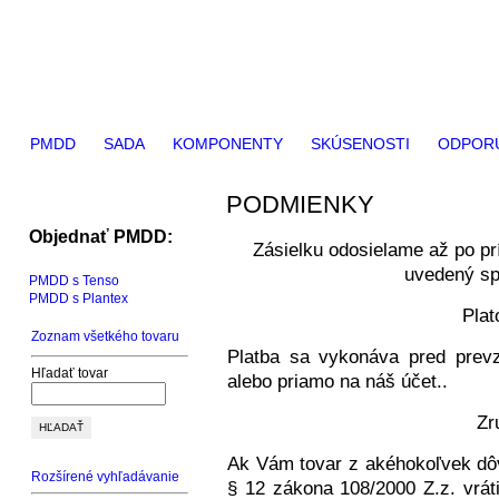
PMDD
SADA
KOMPONENTY
SKÚSENOSTI
ODPOR
PODMIENKY
Objednať PMDD:
Zásielku odosielame až po prí
uvedený sp
PMDD s Tenso
PMDD s Plantex
Pla
Zoznam všetkého tovaru
Platba sa vykonáva pred prevz
Hľadať tovar
alebo priamo na náš účet..
Zr
Ak Vám tovar z akéhokoľvek dô
Rozšírené vyhľadávanie
§ 12 zákona 108/2000 Z.z. vráti