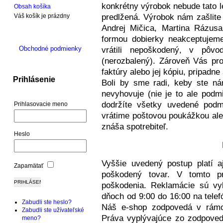
konkrétny výrobok nebude tato l
Obsah košíka
Váš košík je prázdny
predlžená. Výrobok nám zašlite
Andrej Mičica, Martina Rázusa
formou dobierky neakceptujeme
Obchodné podmienky
vrátili nepoškodený, v pôv
(nerozbalený). Zároveň Vás pros
faktúry alebo jej kópiu, pripadne
Prihlásenie
Boli by sme radi, keby ste n
nevyhovuje (nie je to ale podm
dodržíte všetky uvedené pod
Prihlasovacie meno
vrátime poštovou poukážkou ale
znáša spotrebiteľ.
Heslo
Vyššie uvedený postup platí a
Zapamätať
poškodený tovar. V tomto p
poškodenia. Reklamácie sú vyb
dňoch od 9:00 do 16:00 na tele
Zabudli ste heslo?
Náš e-shop zodpovedá v rámci
Zabudli ste užívateľské
Práva vyplývajúce zo zodpoved
meno?