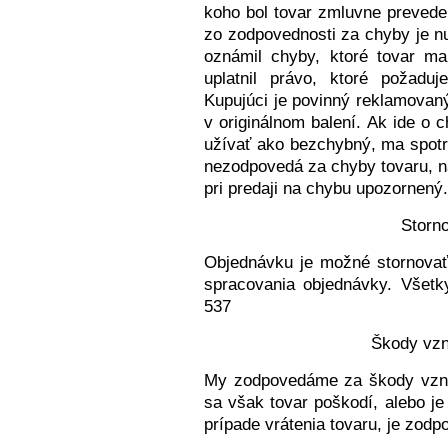
koho bol tovar zmluvne prevede
zo zodpovednosti za chyby je n
oznámil chyby, ktoré tovar ma
uplatnil právo, ktoré požad
Kupujúci je povinný reklamovan
v originálnom balení. Ak ide o 
užívať ako bezchybný, ma spotr
nezodpovedá za chyby tovaru, na
pri predaji na chybu upozornený.
Storn
Objednávku je možné stornovať 
spracovania objednávky. Všetk
537
Škody vzn
My zodpovedáme za škody vzni
sa však tovar poškodí, alebo 
prípade vrátenia tovaru, je zodp